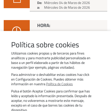
De:
Miércoles 04 de Marzo de 2026
a:
Miércoles 04 de Marzo de 2026
HORA:
De:
13:05 h
a:
13:30 h
Política sobre cookies
Utilizamos cookies propias y de terceros para fines
analíticos y para mostrarte publicidad personalizada en
base a un perfil elaborado a partir de tus hábitos de
navegación (por ejemplo, páginas visitadas).
Para administrar o deshabilitar estas cookies haz click
Contacto
Trabaja con nosotros
en Configuración de Cookies. Puedes obtener más
Política de uso de cookies
Transparencia
información en nuestra
Política de Cookies
Política de privacidad
Aviso legal
Pulsa el botón Aceptar Cookies para confirmar que has
Accesibilidad
Trámites
leído y aceptado la información presentada. Después de
aceptar, no volveremos a mostrarte este mensaje,
excepto en el caso de que borres las cookies de tu
dispositivo.