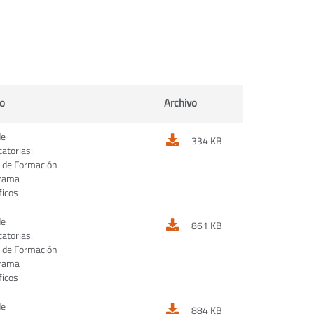
o
Archivo
de
334 KB
atorias:
 de Formación
grama
ficos
de
861 KB
atorias:
 de Formación
grama
ficos
de
884 KB