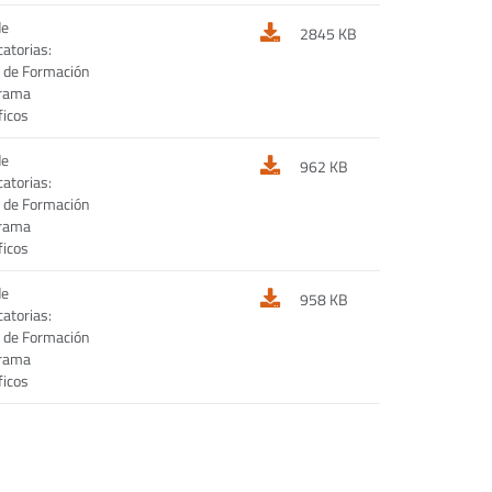
de
2845 KB
atorias:
 de Formación
grama
ficos
de
962 KB
atorias:
 de Formación
grama
ficos
de
958 KB
atorias:
 de Formación
grama
ficos