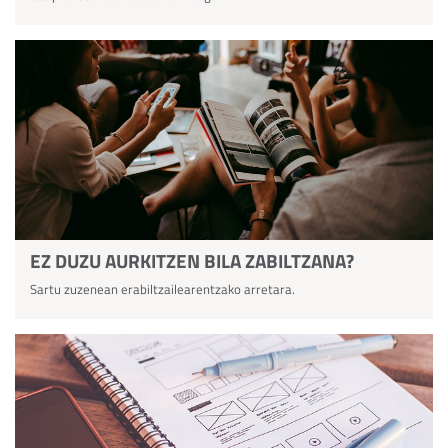
EZ DUZU AURKITZEN BILA ZABILTZANA?
Sartu zuzenean erabiltzailearentzako arretara.