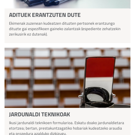
ADITUEK ERANTZUTEN DUTE
Ekimenak zuzenean kudeatzen dituzten pertsonek erantzungo
dituzte gai espezifikoen gaineko zalantzak (espediente zehatzekin
zerikusirik ez dutenak).
JARDUNALDI TEKNIKOAK
Ikusi jardunaldi teknikoen formularioa. Eskatu doako jardunaldietara
etortzea; bertan, prestakuntzagatiko hobariak kudeatzeko araudia
eta prozedura azalduko dizkizugu.