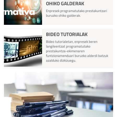
OHIKO GALDERAK
Enpresek programatutako prestakuntzari
buruzko ohiko galderak.
BIDEO TUTORIALAK
Bideo tutorialetan, enpresek beren
langileentzat programatutako
prestakuntza-ekimenaren
funtzionamenduari buruzko alderdi batzuk
azalduko dizkizuegu.