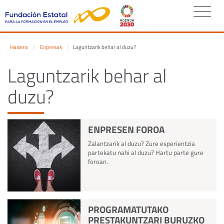
Hasiera
Enpresak
Laguntzarik behar al duzu?
Laguntzarik behar al
duzu?
ENPRESEN FOROA
Zalantzarik al duzu? Zure esperientzia
partekatu nahi al duzu? Hartu parte gure
foroan.
PROGRAMATUTAKO
PRESTAKUNTZARI BURUZKO