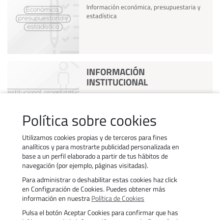
Información económica, presupuestaria y
estadística
INFORMACIÓN
INSTITUCIONAL
Información institucional, organizativa y de
Planificación. Registro de actividades de
Política sobre cookies
tratamiento
Utilizamos cookies propias y de terceros para fines
analíticos y para mostrarte publicidad personalizada en
base a un perfil elaborado a partir de tus hábitos de
navegación (por ejemplo, páginas visitadas).
Para administrar o deshabilitar estas cookies haz click
Contacto
Trabaja con nosotros
en Configuración de Cookies. Puedes obtener más
Política de uso de cookies
Transparencia
información en nuestra
Política de Cookies
Política de privacidad
Aviso legal
Pulsa el botón Aceptar Cookies para confirmar que has