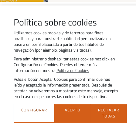
Política sobre cookies
Utilizamos cookies propias y de terceros para fines
Contacto
Trabaja con nosotros
analíticos y para mostrarte publicidad personalizada en
Política de uso de cookies
Transparencia
base a un perfil elaborado a partir de tus hábitos de
Política de privacidad
Aviso legal
navegación (por ejemplo, páginas visitadas).
Accesibilidad
Trámites
Para administrar o deshabilitar estas cookies haz click en
Configuración de Cookies. Puedes obtener más
información en nuestra
Política de Cookies
Pulsa el botón Aceptar Cookies para confirmar que has
leído y aceptado la información presentada. Después de
aceptar, no volveremos a mostrarte este mensaje, excepto
en el caso de que borres las cookies de tu dispositivo.
Fundación Estatal para la Formación en el Empleo. C/ Torrelaguna, 56.
CONFIGURAR
ACEPTO
RECHAZAR
28027 Madrid
TODAS