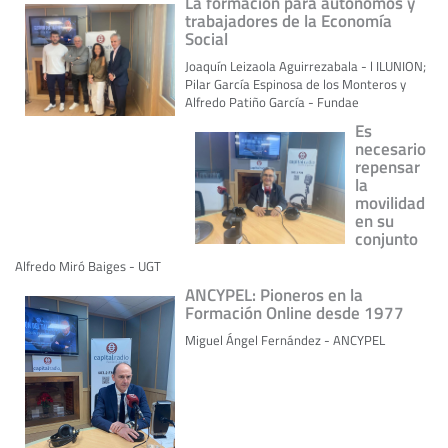
La formación para autónomos y
trabajadores de la Economía
Social
Joaquín Leizaola Aguirrezabala - l ILUNION;
Pilar García Espinosa de los Monteros y
Alfredo Patiño García - Fundae
Es
necesario
repensar
la
movilidad
en su
conjunto
Alfredo Miró Baiges - UGT
ANCYPEL: Pioneros en la
Formación Online desde 1977
Miguel Ángel Fernández - ANCYPEL