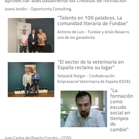
aprovechar adecuadamente los créditos de formación"
Joana Jordán - Opportunity Consulting,
"Talento en 100 palabras. La
comunidad literaria de Fundae"
Antonio de Luis - Fundae y Jesús Navarro,
uno de los ganadores.
"El sector de la veterinaria en
España reclama su lugar"
Sebastiá Rotger - Confederación
Empresarial Veterinaria de España (CEVE),
"La
formación
como
escudo
social en
tiempos
de
cambio"
Juan Carlos del Puerto Corroto - CCOO