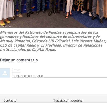
Miembros del Patronato de Fundae acompañados de los
ganadores y finalistas del concurso de microrrelatos y de
Manuel Pimentel, Editor de LID Editorial, Luis Vicente Muñoz,
CEO de Capital Radio y J.J Flechoso, Director de Relaciones
Institucionales de Capital Radio.
Dejar un comentario
O
Enviar
Dejar
r
un
d
comentario
e
r
b
y
Contacto
Trabaja con nosotros
Política de uso de cookies
Transparencia