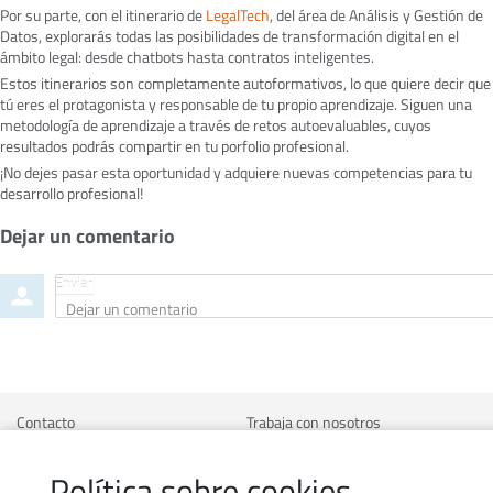
Por su parte, con el itinerario de
LegalTech
, del área de Análisis y Gestión de
Datos, explorarás todas las posibilidades de transformación digital en el
ámbito legal: desde chatbots hasta contratos inteligentes.
Estos itinerarios son completamente autoformativos, lo que quiere decir que
tú eres el protagonista y responsable de tu propio aprendizaje. Siguen una
metodología de aprendizaje a través de retos autoevaluables, cuyos
resultados podrás compartir en tu porfolio profesional.
¡No dejes pasar esta oportunidad y adquiere nuevas competencias para tu
desarrollo profesional!
Dejar un comentario
O
Enviar
Dejar
r
un
d
comentario
e
r
b
y
Contacto
Trabaja con nosotros
Política de uso de cookies
Transparencia
Política sobre cookies
Política de privacidad
Aviso legal