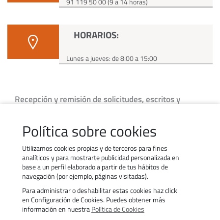
91 119 50 00 (9 a 14 horas)
HORARIOS:
Lunes a jueves: de 8:00 a 15:00
Recepción y remisión de solicitudes, escritos y
comunicaciones
Para mayor agilidad, se aconseja utilizar los documentos
Política sobre cookies
normalizados del apartado
Trámites
, indicando en el sobre el
asunto del escrito.
Utilizamos cookies propias y de terceros para fines
analíticos y para mostrarte publicidad personalizada en
base a un perfil elaborado a partir de tus hábitos de
navegación (por ejemplo, páginas visitadas).
Para administrar o deshabilitar estas cookies haz click
Contacto
Trabaja con nosotros
en Configuración de Cookies. Puedes obtener más
Política de uso de cookies
Transparencia
información en nuestra
Política de Cookies
Política de privacidad
Aviso legal