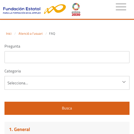
FAQ: Object reference not set to an instance of an object.
Inici
Atenció a l’usuari
FAQ
Pregunta
Categoria
Busca
1. General