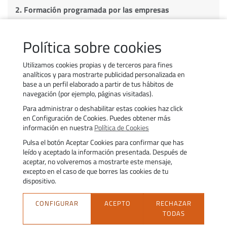
2. Formación programada por las empresas
3. Formación Subvencionada
Política sobre cookies
4. Experienciafundae
Utilizamos cookies propias y de terceros para fines
analíticos y para mostrarte publicidad personalizada en
base a un perfil elaborado a partir de tus hábitos de
navegación (por ejemplo, páginas visitadas).
Para administrar o deshabilitar estas cookies haz click
Contacta’ns
Treballa amb nosaltres
en Configuración de Cookies. Puedes obtener más
Política d’ús de galetes
Transparència
información en nuestra
Política de Cookies
Política de privacitat
Avís legal
Pulsa el botón Aceptar Cookies para confirmar que has
Accessibilitat
Trámites
leído y aceptado la información presentada. Después de
aceptar, no volveremos a mostrarte este mensaje,
excepto en el caso de que borres las cookies de tu
dispositivo.
CONFIGURAR
ACEPTO
RECHAZAR
TODAS