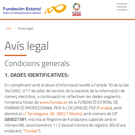
Inici
Aviso legal
Avís legal
Condicions generals
1. DADES IDENTIFICATIVES
:
En compliment amb el deure d’informació recollit a l’article 10 de la Llei
34/2002, d’11 de juliol, de servicis de la societat de la informació i de
comerç electrònic, a continuació es reflectixen les dades següents:
l’empresa titular de
www.fundae.es
és la FUNDACIÓ ESTATAL DE
FORMACIÓ PROFESSIONAL PER A L’OCUPACIÓ, FSP (
Fundae
), amb
domicili al
c/ Torrelaguna, 56, 28027 Madrid
, amb número de CIF
G83027391
, inscrita al Registre de Fundacions Laborals amb el
número 86, assentaments 1 i 2 (actual número de registre 30) (d’ara
endavant, “
Fundae
”).