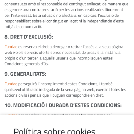
consensuats amb el responsable del contingut enllaçat, de manera que
es genere una contraprestació per les accions realitzades lliurement
per l’interessat. Esta situació no afectarà, en cap cas, l’exclusió de
responsabilitat sobre el contingut enllaçat ni la independència d’este
mitjà de comunicació.
8. DRET D’EXCLUSIÓ
:
Fundae
es reserva el dret a denegar o retirar l’accés a la seua pàgina
web i/o els servicis oferts sense necessitat de preavís, a instància
pròpia o d’un tercer, a aquells usuaris que incomplisquen estes
Condicions generals d’ús.
9. GENERALITATS
:
Fundae
perseguirà l’incompliment d'estes Condicions, i també
qualsevol utilització indeguda de la seua pàgina web, exercint totes les
accions civils i penals que li puguen correspondre en dret.
10. MODIFICACIÓ I DURADA D’ESTES CONDICIONS
:
Fundae
pot modificar en qualsevol moment les condicions ací
determinades, que es publicaran degudament com ací apareixen. La
vigència de les condicions va en funció de la seua exposició i estaran
Política sobre cookies
vigents fins que siguen modificades per altres de degudament