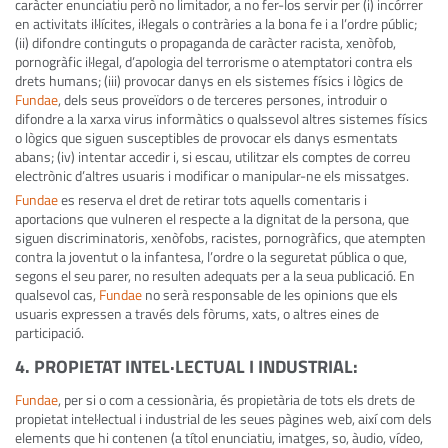
caràcter enunciatiu però no limitador, a no fer-los servir per (i) incórrer
en activitats il·lícites, il·legals o contràries a la bona fe i a l’ordre públic;
(ii) difondre continguts o propaganda de caràcter racista, xenòfob,
pornogràfic il·legal, d’apologia del terrorisme o atemptatori contra els
drets humans; (iii) provocar danys en els sistemes físics i lògics de
Fundae
, dels seus proveïdors o de terceres persones, introduir o
difondre a la xarxa virus informàtics o qualssevol altres sistemes físics
o lògics que siguen susceptibles de provocar els danys esmentats
abans; (iv) intentar accedir i, si escau, utilitzar els comptes de correu
electrònic d’altres usuaris i modificar o manipular-ne els missatges.
Fundae
es reserva el dret de retirar tots aquells comentaris i
aportacions que vulneren el respecte a la dignitat de la persona, que
siguen discriminatoris, xenòfobs, racistes, pornogràfics, que atempten
contra la joventut o la infantesa, l’ordre o la seguretat pública o que,
segons el seu parer, no resulten adequats per a la seua publicació. En
qualsevol cas,
Fundae
no serà responsable de les opinions que els
usuaris expressen a través dels fòrums, xats, o altres eines de
participació.
4. PROPIETAT INTEL·LECTUAL I INDUSTRIAL
:
Fundae
, per si o com a cessionària, és propietària de tots els drets de
propietat intel·lectual i industrial de les seues pàgines web, així com dels
elements que hi contenen (a títol enunciatiu, imatges, so, àudio, vídeo,