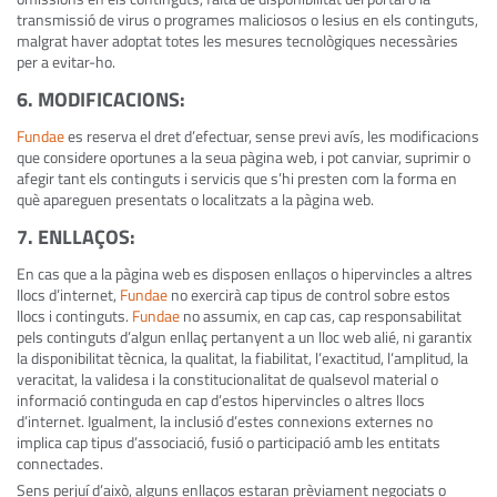
transmissió de virus o programes maliciosos o lesius en els continguts,
malgrat haver adoptat totes les mesures tecnològiques necessàries
per a evitar-ho.
6. MODIFICACIONS
:
Fundae
es reserva el dret d’efectuar, sense previ avís, les modificacions
que considere oportunes a la seua pàgina web, i pot canviar, suprimir o
afegir tant els continguts i servicis que s’hi presten com la forma en
què apareguen presentats o localitzats a la pàgina web.
7. ENLLAÇOS
:
En cas que a la pàgina web es disposen enllaços o hipervincles a altres
llocs d’internet,
Fundae
no exercirà cap tipus de control sobre estos
llocs i continguts.
Fundae
no assumix, en cap cas, cap responsabilitat
pels continguts d’algun enllaç pertanyent a un lloc web alié, ni garantix
la disponibilitat tècnica, la qualitat, la fiabilitat, l’exactitud, l’amplitud, la
veracitat, la validesa i la constitucionalitat de qualsevol material o
informació continguda en cap d’estos hipervincles o altres llocs
d’internet. Igualment, la inclusió d’estes connexions externes no
implica cap tipus d’associació, fusió o participació amb les entitats
connectades.
Sens perjuí d’això, alguns enllaços estaran prèviament negociats o