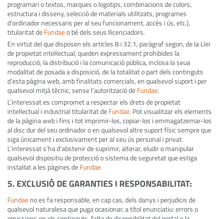
programari o textos, marques o logotips, combinacions de colors,
estructura i disseny, selecció de materials utilitzats, programes
d’ordinador necessaris per al seu funcionament, accés i ús, etc.),
titularitat de
Fundae
o bé dels seus llicenciadors.
En virtut del que disposen els articles 8 i 32.1, paràgraf segon, de la Llei
de propietat intel·lectual, queden expressament prohibides la
reproducció, la distribució i la comunicació pública, inclosa la seua
modalitat de posada a disposició, de la totalitat o part dels continguts
d’esta pàgina web, amb finalitats comercials, en qualsevol suport i per
qualsevol mitjà tècnic, sense l’autorització de
Fundae
.
L’interessat es compromet a respectar els drets de propietat
intel·lectual i industrial titularitat de
Fundae
. Pot visualitzar els elements
de la pàgina web i fins i tot imprimir-los, copiar-los i emmagatzemar-los
al disc dur del seu ordinador o en qualsevol altre suport físic sempre que
siga únicament i exclusivament per al seu ús personal i privat.
L’interessat s’ha d’abstenir de suprimir, alterar, eludir o manipular
qualsevol dispositiu de protecció o sistema de seguretat que estiga
instal·lat a les pàgines de
Fundae
.
5. EXCLUSIÓ DE GARANTIES I RESPONSABILITAT
:
Fundae
no es fa responsable, en cap cas, dels danys i perjudicis de
qualsevol naturalesa que puga ocasionar, a títol enunciatiu: errors o
omissions en els continguts, falta de disponibilitat del portal o la