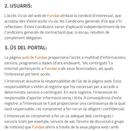
2. USUARIS
:
L’accés i/o ús del web de
Fundae
atribuix la condició d’interessat, que
accepta, des d’este accés i/o ús, les Condicions generals d’ús que s’hi
reflectixen. Estes Condicions seran d’aplicació independentment de les
Condicions generals de contractació que, si escau, resulten de
compliment obligatori.
3. ÚS DEL PORTAL
:
La pàgina
web de Fundae
proporciona l’accés a multitud d’informacions,
servicis, programes o dades (d’ara endavant, “els continguts”) a
internet pertanyents a
Fundae
o als seus llicenciadors, als quals
l’interessat pot tenir accés.
L’interessat assumix la responsabilitat de l’ús de la pàgina web. Esta
responsabilitat s’estén al registre que fos necessari per a accedir a
determinats servicis o continguts. En este registre, l’interessat és
responsable d’aportar informació veraç i lícita. A conseqüència d’este
registre, a l’interessat se li pot proporcionar una contrasenya de la qual
serà responsable, i es compromet a fer-ne un ús diligent i confidencial.
L’interessat es compromet a fer un ús adequat dels continguts i
servicis (com per exemple, servicis de xat, fòrums de discussió o grups
de notícies) que
Fundae
oferix a través de la seua pàgina web i amb