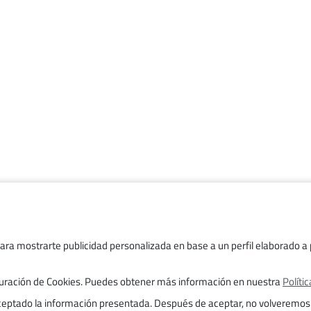
Trabaja con nosotros
Transparencia
para mostrarte publicidad personalizada en base a un perfil elaborado a p
Aviso legal
figuración de Cookies. Puedes obtener más información en nuestra
Políti
Trámites
aceptado la información presentada. Después de aceptar, no volveremos