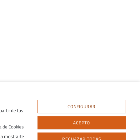
CONFIGURAR
artir de tus
ACEPTO
ca de Cookies
 a mostrarte
RECHAZAR TODAS