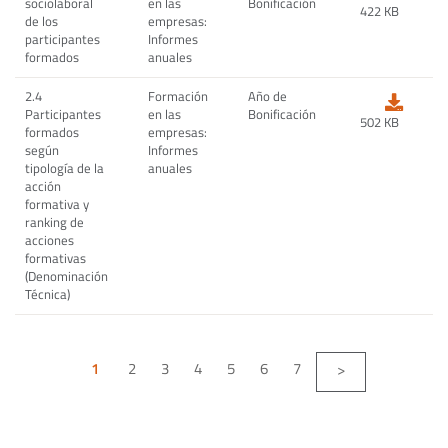
sociolaboral
en las
Bonificación
422 KB
de los
empresas:
participantes
Informes
formados
anuales
2.4
Formación
Año de
Participantes
en las
Bonificación
502 KB
formados
empresas:
según
Informes
tipología de la
anuales
acción
formativa y
ranking de
acciones
formativas
(Denominación
Técnica)
2
3
4
5
6
7
1
>