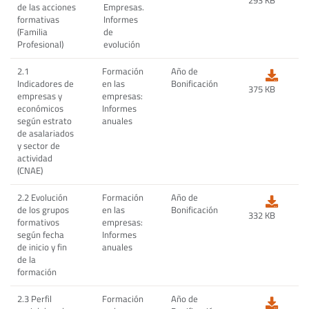
293 KB
de las acciones
Empresas.
formativas
Informes
(Familia
de
Profesional)
evolución
2.1
Formación
Año de
Indicadores de
en las
Bonificación
375 KB
empresas y
empresas:
económicos
Informes
según estrato
anuales
de asalariados
y sector de
actividad
(CNAE)
2.2 Evolución
Formación
Año de
de los grupos
en las
Bonificación
332 KB
formativos
empresas:
según fecha
Informes
de inicio y fin
anuales
de la
formación
2.3 Perfil
Formación
Año de