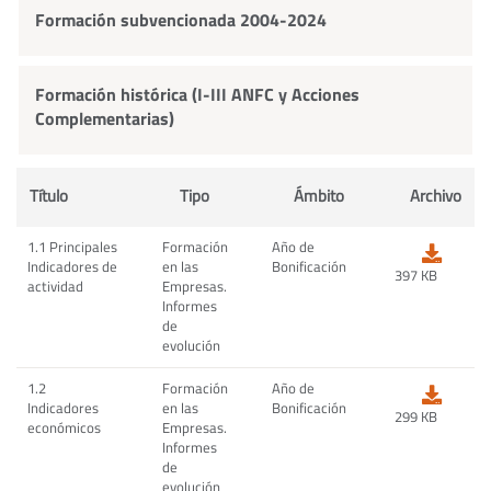
Formación subvencionada 2004-2024
Formación histórica (I-III ANFC y Acciones
Complementarias)
Título
Tipo
Ámbito
Archivo
1.1 Principales
Formación
Año de
Indicadores de
en las
Bonificación
397 KB
actividad
Empresas.
Informes
de
evolución
1.2
Formación
Año de
Indicadores
en las
Bonificación
299 KB
económicos
Empresas.
Informes
de
evolución