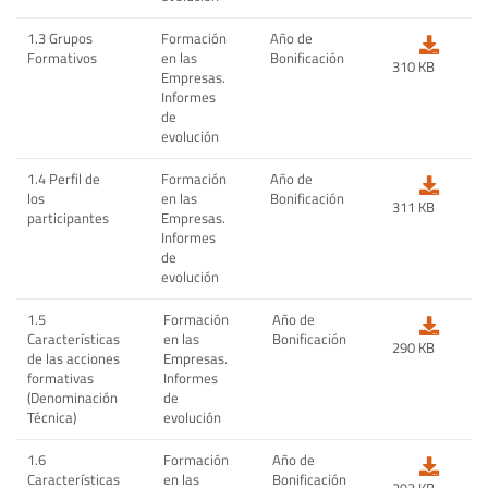
1.3 Grupos
Formación
Año de
Formativos
en las
Bonificación
310 KB
Empresas.
Informes
de
evolución
1.4 Perfil de
Formación
Año de
los
en las
Bonificación
311 KB
participantes
Empresas.
Informes
de
evolución
1.5
Formación
Año de
Características
en las
Bonificación
290 KB
de las acciones
Empresas.
formativas
Informes
(Denominación
de
Técnica)
evolución
1.6
Formación
Año de
Características
en las
Bonificación