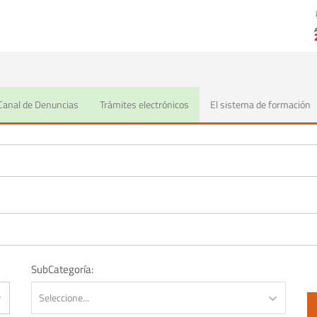
nes
Canal de Denuncias
Trámites electrónicos
El sistema de formación
SubCategoría: