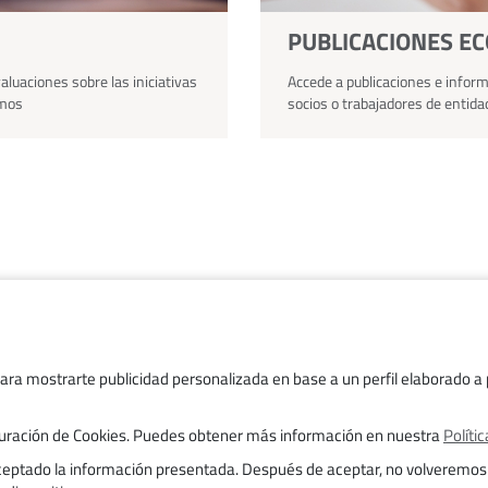
PUBLICACIONES E
aluaciones sobre las iniciativas
Accede a publicaciones e inform
amos
socios o trabajadores de entida
Trabaja con nosotros
Transparencia
para mostrarte publicidad personalizada en base a un perfil elaborado a p
Aviso legal
figuración de Cookies. Puedes obtener más información en nuestra
Políti
Trámites
aceptado la información presentada. Después de aceptar, no volveremos