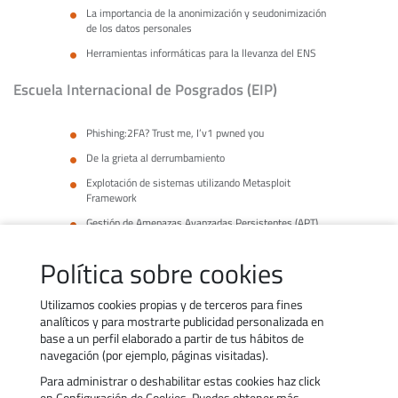
La importancia de la anonimización y seudonimización
de los datos personales
Herramientas informáticas para la llevanza del ENS
Escuela Internacional de Posgrados (EIP)
Phishing:2FA? Trust me, I’v1 pwned you
De la grieta al derrumbamiento
Explotación de sistemas utilizando Metasploit
Framework
Gestión de Amenazas Avanzadas Persistentes (APT)
Curso Fundamentos del Hacking Ético
Política sobre cookies
Curso Introducción a Python
Utilizamos cookies propias y de terceros para fines
analíticos y para mostrarte publicidad personalizada en
base a un perfil elaborado a partir de tus hábitos de
navegación (por ejemplo, páginas visitadas).
Para administrar o deshabilitar estas cookies haz click
Contacto
Trabaja con nosotros
en Configuración de Cookies. Puedes obtener más