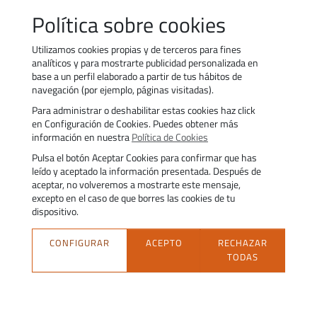
Recuerde consultar el buzón de comunicaciones disponible en la
Política sobre cookies
aplicación ya que Fundae lo utiliza para facilitar información con objeto de
garantizar la correcta aplicación de las bonificaciones.
Utilizamos cookies propias y de terceros para fines
analíticos y para mostrarte publicidad personalizada en
base a un perfil elaborado a partir de tus hábitos de
navegación (por ejemplo, páginas visitadas).
Para administrar o deshabilitar estas cookies haz click
Contacto
Trabaja con nosotros
en Configuración de Cookies. Puedes obtener más
Política de uso de cookies
Transparencia
información en nuestra
Política de Cookies
Política de privacidad
Aviso legal
Pulsa el botón Aceptar Cookies para confirmar que has
Accesibilidad
Trámites
leído y aceptado la información presentada. Después de
aceptar, no volveremos a mostrarte este mensaje,
excepto en el caso de que borres las cookies de tu
dispositivo.
CONFIGURAR
ACEPTO
RECHAZAR
TODAS
Fundación Estatal para la Formación en el Empleo. C/ Torrelaguna, 56.
28027 Madrid