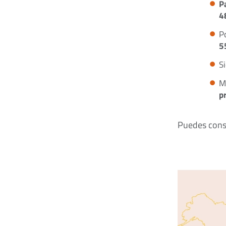
P
4
P
5
S
M
p
Puedes consu