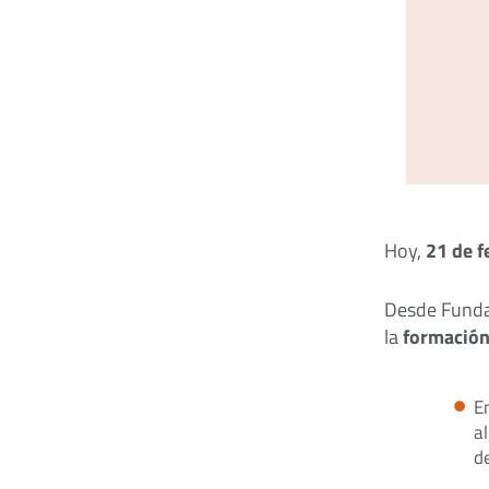
Hoy,
21 de f
Desde Funda
la
formación
E
a
d