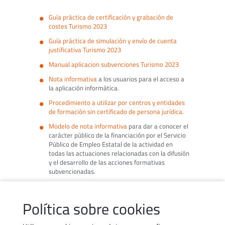
Guía práctica de certificación y grabación de
costes Turismo 2023
Guía práctica de simulación y envío de cuenta
justificativa Turismo 2023
Manual aplicacion subvenciones Turismo 2023
Nota informativa
a los usuarios para el acceso a
la aplicación informática.
Procedimiento a utilizar por centros y entidades
de formación sin certificado de persona jurídica.
Modelo de nota informativa
para dar a conocer el
carácter público de la financiación por el Servicio
Público de Empleo Estatal de la actividad en
todas las actuaciones relacionadas con la difusión
y el desarrollo de las acciones formativas
subvencionadas.
Manual de ayuda Cuestionario de Calidad
Manual de ayuda para Memoria final de
Política sobre cookies
Evaluación