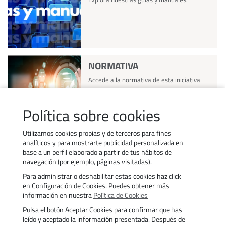
NORMATIVA
Accede a la normativa de esta iniciativa
Política sobre cookies
Utilizamos cookies propias y de terceros para fines
analíticos y para mostrarte publicidad personalizada en
base a un perfil elaborado a partir de tus hábitos de
navegación (por ejemplo, páginas visitadas).
Para administrar o deshabilitar estas cookies haz click
Contacto
Trabaja con nosotros
en Configuración de Cookies. Puedes obtener más
Política de uso de cookies
Transparencia
información en nuestra
Política de Cookies
Política de privacidad
Aviso legal
Pulsa el botón Aceptar Cookies para confirmar que has
Accesibilidad
Trámites
leído y aceptado la información presentada. Después de