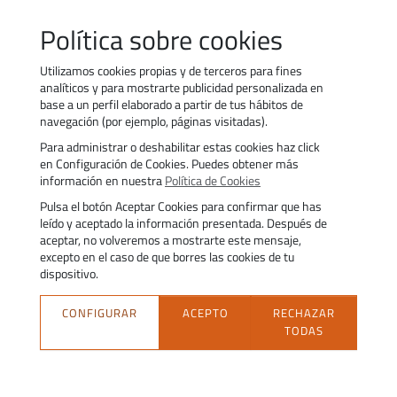
Política sobre cookies
Normativa complementaria
Utilizamos cookies propias y de terceros para fines
analíticos y para mostrarte publicidad personalizada en
base a un perfil elaborado a partir de tus hábitos de
navegación (por ejemplo, páginas visitadas).
Para administrar o deshabilitar estas cookies haz click
Contacto
Trabaja con nosotros
en Configuración de Cookies. Puedes obtener más
Política de uso de cookies
Transparencia
información en nuestra
Política de Cookies
Política de privacidad
Aviso legal
Pulsa el botón Aceptar Cookies para confirmar que has
Accesibilidad
Trámites
leído y aceptado la información presentada. Después de
aceptar, no volveremos a mostrarte este mensaje,
excepto en el caso de que borres las cookies de tu
dispositivo.
CONFIGURAR
ACEPTO
RECHAZAR
TODAS
Fundación Estatal para la Formación en el Empleo. C/ Torrelaguna, 56.
28027 Madrid