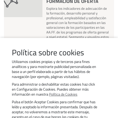
FORMACIÓN DE OFERTA
Explora los indicadores de adecuación de
la formación, desarrollo personal y
profesional, empleabilidad y satisfacción
general con la formación basados en las
valoraciones de los participantes en las
AA.FF. de los programas de oferta general
a nivel estatal. Segmenta y visualiza estos
indicadores por Convocatoria, ámbito
Sectorial y CPS, teniendo en cuenta si
Política sobre cookies
quieres la perspectiva de género.
Utilizamos cookies propias y de terceros para fines
analíticos y para mostrarte publicidad personalizada en
base a un perfil elaborado a partir de tus hábitos de
navegación (por ejemplo, páginas visitadas).
Para administrar o deshabilitar estas cookies haz click
Contacto
Trabaja con nosotros
en Configuración de Cookies. Puedes obtener más
Política de uso de cookies
Transparencia
información en nuestra
Política de Cookies
Política de privacidad
Aviso legal
Pulsa el botón Aceptar Cookies para confirmar que has
Accesibilidad
Trámites
leído y aceptado la información presentada. Después de
aceptar, no volveremos a mostrarte este mensaje,
excepto en el caso de que borres las cookies de tu