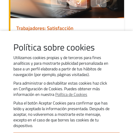
Trabajadores: Satisfacción
Ver
Política sobre cookies
Utilizamos cookies propias y de terceros para fines
analíticos y para mostrarte publicidad personalizada en
base a un perfil elaborado a partir de tus hábitos de
navegación (por ejemplo, páginas visitadas).
Para administrar o deshabilitar estas cookies haz click
en Configuración de Cookies. Puedes obtener más
Contacto
Trabaja con nosotros
información en nuestra
Política de Cookies
Política de uso de cookies
Transparencia
Pulsa el botón Aceptar Cookies para confirmar que has
Política de privacidad
Aviso legal
leído y aceptado la información presentada. Después de
aceptar, no volveremos a mostrarte este mensaje,
Accesibilidad
Trámites
excepto en el caso de que borres las cookies de tu
dispositivo.