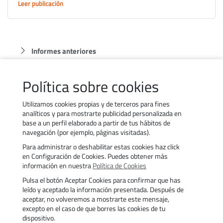
Leer publicación
Informes anteriores
Política sobre cookies
Informes anteriores
Utilizamos cookies propias y de terceros para fines
analíticos y para mostrarte publicidad personalizada en
base a un perfil elaborado a partir de tus hábitos de
navegación (por ejemplo, páginas visitadas).
Para administrar o deshabilitar estas cookies haz click
Contacto
Trabaja con nosotros
en Configuración de Cookies. Puedes obtener más
Política de uso de cookies
Transparencia
información en nuestra
Política de Cookies
Política de privacidad
Aviso legal
Pulsa el botón Aceptar Cookies para confirmar que has
Accesibilidad
Trámites
leído y aceptado la información presentada. Después de
aceptar, no volveremos a mostrarte este mensaje,
excepto en el caso de que borres las cookies de tu
dispositivo.