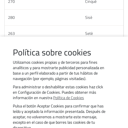
270
Cinquè
280
Sisè
263
Setè
Política sobre cookies
321
Vuitè
Utilizamos cookies propias y de terceros para fines
analíticos y para mostrarte publicidad personalizada en
base a un perfil elaborado a partir de tus hábitos de
navegación (por ejemplo, páginas visitadas).
Para administrar o deshabilitar estas cookies haz click
Contacta’ns
Treballa amb nosaltres
en Configuración de Cookies. Puedes obtener más
Política d’ús de galetes
Transparència
información en nuestra
Política de Cookies
Política de privacitat
Avís legal
Pulsa el botón Aceptar Cookies para confirmar que has
Accessibilitat
Trámites
leído y aceptado la información presentada. Después de
aceptar, no volveremos a mostrarte este mensaje,
excepto en el caso de que borres las cookies de tu
dispositivo.