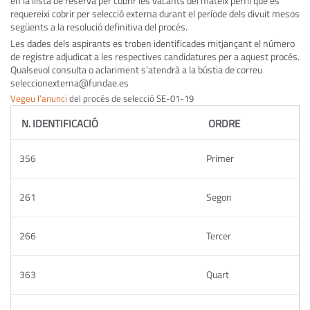
en la llista de reserva per cobrir les vacants del mateix perfil que es
requereixi cobrir per selecció externa durant el període dels divuit mesos
següents a la resolució definitiva del procés.
Les dades dels aspirants es troben identificades mitjançant el número
de registre adjudicat a les respectives candidatures per a aquest procés.
Qualsevol consulta o aclariment s’atendrà a la bústia de correu
seleccionexterna@fundae.es
Vegeu l’anunci
del procés de selecció SE-01-19
N. IDENTIFICACIÓ
ORDRE
356
Primer
261
Segon
266
Tercer
363
Quart