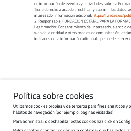
de información de eventos y actividades sobre la Formaci
Tiene derecho a acceder, rectificar y suprimir los datos,
interesado; Información adicional:
https://fundae.es/polít
2. Responsable: FUNDACIÓN ESTATAL PARA LA FORMACIÓN E
Legitimación: Consentimiento del interesado, ejercicio de
web de la entidad y otros medios de comunicación, están 
indicados en la información adicional, que puede ejercer
Política sobre cookies
Contacto
Política de uso de cookies
Utilizamos cookies propias y de terceros para fines analíticos y 
hábitos de navegación (por ejemplo, páginas visitadas).
Política de privacidad
Para administrar o deshabilitar estas cookies haz click en Con
Accesibilidad
Pulsa el botón Aceptar Cookies para confirmar que has leído y 