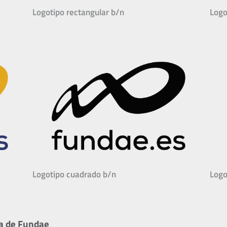
Logotipo rectangular b/n
Logo
Logotipo cuadrado b/n
Logo
va de Fundae