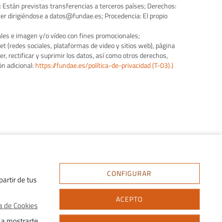
: Están previstas transferencias a terceros países; Derechos:
rcer dirigiéndose a datos@fundae.es; Procedencia: El propio
es e imagen y/o vídeo con fines promocionales;
et (redes sociales, plataformas de video y sitios web), página
, rectificar y suprimir los datos, así como otros derechos,
ón adicional:
https://fundae.es/política-de-privacidad (T-03).)
CONFIGURAR
artir de tus
ACEPTO
ca de Cookies
 a mostrarte