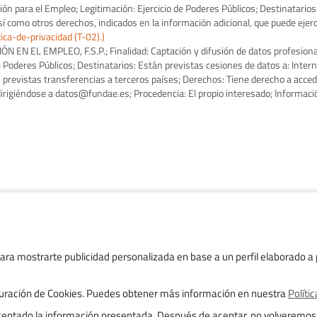
ón para el Empleo; Legitimación: Ejercicio de Poderes Públicos; Destinatarios
 así como otros derechos, indicados en la información adicional, que puede eje
ica-de-privacidad (T-02).)
N EL EMPLEO, F.S.P.; Finalidad: Captación y difusión de datos profesional
 Poderes Públicos; Destinatarios: Están previstas cesiones de datos a: Intern
previstas transferencias a terceros países; Derechos: Tiene derecho a acceder
 dirigiéndose a datos@fundae.es; Procedencia: El propio interesado; Informaci
Trabaja con nosotros
Transparencia
para mostrarte publicidad personalizada en base a un perfil elaborado a p
Aviso legal
figuración de Cookies. Puedes obtener más información en nuestra
Políti
Trámites
aceptado la información presentada. Después de aceptar, no volveremos