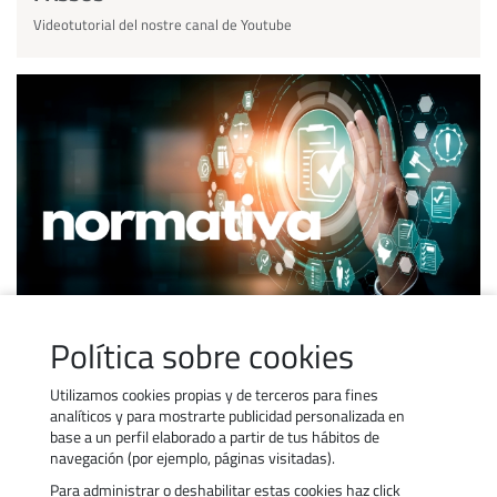
Videotutorial del nostre canal de Youtube
NORMATIVA
Política sobre cookies
Accedeix a tota la normativa que regula la formació bonificada.
Utilizamos cookies propias y de terceros para fines
analíticos y para mostrarte publicidad personalizada en
base a un perfil elaborado a partir de tus hábitos de
navegación (por ejemplo, páginas visitadas).
Para administrar o deshabilitar estas cookies haz click