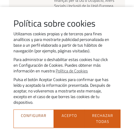
finançat per la DG d’Ocupació, Afers
Socials i Inclusió de la Unió Europea,
per a la cooperació i la innovació a
través de bones pràctiques al sector de
Política sobre cookies
la manufactura de metall.
Utilizamos cookies propias y de terceros para fines
analíticos y para mostrarte publicidad personalizada en
base a un perfil elaborado a partir de tus hábitos de
navegación (por ejemplo, páginas visitadas).
Para administrar o deshabilitar estas cookies haz click
Contacta’ns
Treballa amb nosaltres
en Configuración de Cookies. Puedes obtener más
Política d’ús de galetes
Transparència
información en nuestra
Política de Cookies
Política de privacitat
Avís legal
Pulsa el botón Aceptar Cookies para confirmar que has
Accessibilitat
Trámites
leído y aceptado la información presentada. Después de
aceptar, no volveremos a mostrarte este mensaje,
excepto en el caso de que borres las cookies de tu
dispositivo.
CONFIGURAR
ACEPTO
RECHAZAR
TODAS