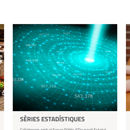
<
SÈRIES ESTADÍSTIQUES
Col·laborem amb el Servei Públic d’Ocupació Estatal