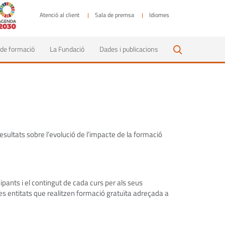
Atenció al client
Sala de premsa
Idiomes
 de formació
La Fundació
Dades i publicacions
esultats sobre l’evolució de l’impacte de la formació
cipants i el contingut de cada curs per als seus
es entitats que realitzen formació gratuïta adreçada a