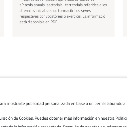
síntesis anuals, sectorials i territorials referides a les
diferents iniciatives de formació i les seves
respectives convocatòries o exercicis. La informació
està disponible en PDF
Treballa amb nosaltres
Transparència
para mostrarte publicidad personalizada en base a un perfil elaborado a p
Avís legal
figuración de Cookies. Puedes obtener más información en nuestra
Políti
Trámites
aceptado la información presentada. Después de aceptar, no volveremos