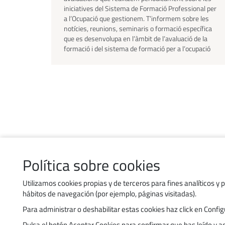
iniciatives del Sistema de Formació Professional per
a l’Ocupació que gestionem. T’informem sobre les
notícies, reunions, seminaris o formació específica
que es desenvolupa en l’àmbit de l’avaluació de la
formació i del sistema de formació per a l’ocupació
Política sobre cookies
Contacta’ns
Política d’ús de galetes
Utilizamos cookies propias y de terceros para fines analíticos y 
hábitos de navegación (por ejemplo, páginas visitadas).
Política de privacitat
Para administrar o deshabilitar estas cookies haz click en Con
Accessibilitat
Pulsa el botón Aceptar Cookies para confirmar que has leído y 