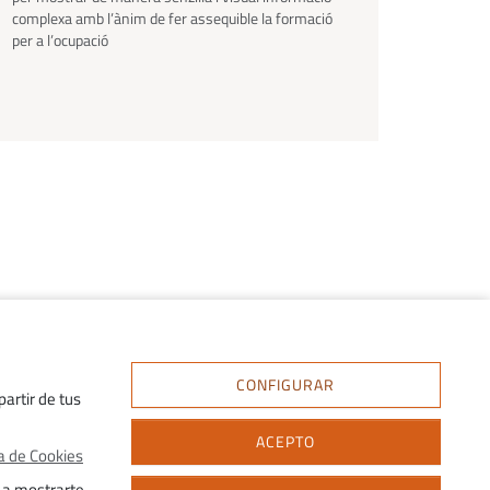
complexa amb l’ànim de fer assequible la formació
per a l’ocupació
CONFIGURAR
artir de tus
ACEPTO
ca de Cookies
 a mostrarte