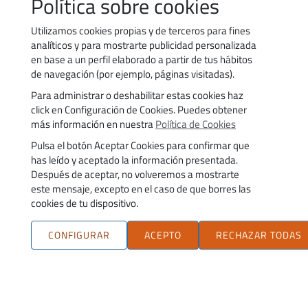
Política sobre cookies
Utilizamos cookies propias y de terceros para fines
analíticos y para mostrarte publicidad personalizada
en base a un perfil elaborado a partir de tus hábitos
de navegación (por ejemplo, páginas visitadas).
Para administrar o deshabilitar estas cookies haz
click en Configuración de Cookies. Puedes obtener
Contacto
Trabaja con nosotros
más información en nuestra
Política de Cookies
Política de uso de cookies
Transparencia
Pulsa el botón Aceptar Cookies para confirmar que
Política de privacidad
Aviso legal
has leído y aceptado la información presentada.
Accesibilidad
Trámites
Después de aceptar, no volveremos a mostrarte
este mensaje, excepto en el caso de que borres las
cookies de tu dispositivo.
CONFIGURAR
ACEPTO
RECHAZAR TODAS
Fundación Estatal para la Formación en el Empleo. C/ Torrelaguna, 56.
28027 Madrid