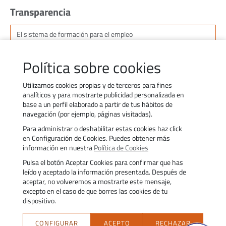
Transparencia
El sistema de formación para el empleo
Sobre Nosotros (Misión, Visión, Valores)
Política sobre cookies
Perfil del contratante
Utilizamos cookies propias y de terceros para fines
analíticos y para mostrarte publicidad personalizada en
Información económica
base a un perfil elaborado a partir de tus hábitos de
navegación (por ejemplo, páginas visitadas).
Trabaja con nosotros
Para administrar o deshabilitar estas cookies haz click
Contacta’ns
Treballa amb nosaltres
en Configuración de Cookies. Puedes obtener más
Política d’ús de galetes
Transparència
información en nuestra
Política de Cookies
Política de privacitat
Avís legal
Pulsa el botón Aceptar Cookies para confirmar que has
Accessibilitat
Trámites
leído y aceptado la información presentada. Después de
aceptar, no volveremos a mostrarte este mensaje,
excepto en el caso de que borres las cookies de tu
¿Necesitas ayuda? Haz click
dispositivo.
en el logo.
CONFIGURAR
ACEPTO
RECHAZAR